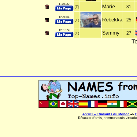
1176332
Marie
31
(F)
1229064
Rebekka
25
(F)
1231579
Sammy
27
(F)
To
Accueil =
Etudiants du Monde
=>
C
Réseaux d'amis, communautés virtuelle