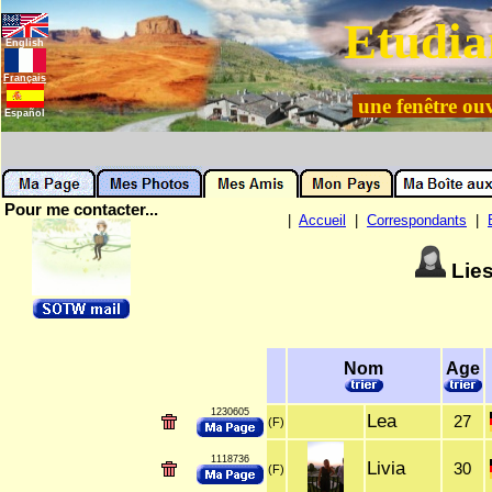
Etudia
English
Français
une fenêtre ouv
Español
Pour me contacter...
|
Accueil
|
Correspondants
|
Lie
Nom
Age
1230605
Lea
27
(F)
1118736
Livia
30
(F)