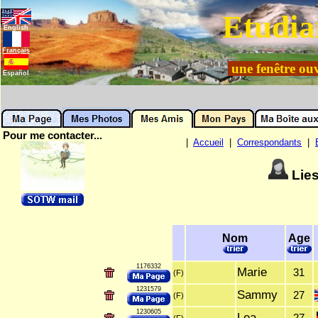
Etudia
English
Français
une fenêtre ouv
Español
Pour me contacter...
|
Accueil
|
Correspondants
|
Lie
Nom
Age
1176332
Marie
31
(F)
1231579
Sammy
27
(F)
1230605
Lea