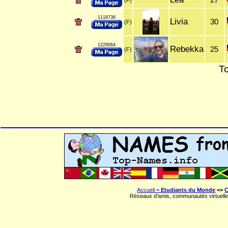
27
(F)
1118736
Livia
30
(F)
1229064
Rebekka
25
(F)
To
Accueil =
Etudiants du Monde
=>
C
Réseaux d'amis, communautés virtuelle