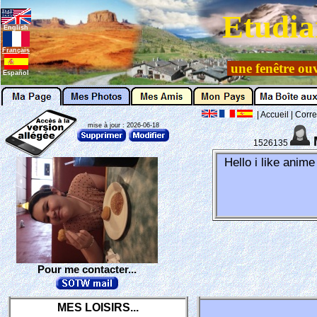
Etudia
English
Français
une fenêtre ouv
Español
|
Accueil
|
Corre
mise à jour : 2026-06-18
1526135
Hello i like anime
Pour me contacter...
MES LOISIRS...