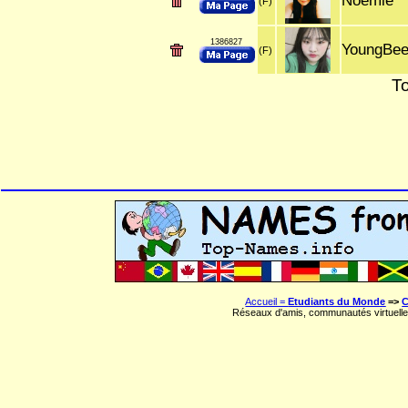
Noémie
(F)
1386827
YoungBe
(F)
To
Accueil =
Etudiants du Monde
=>
C
Réseaux d'amis, communautés virtuelle