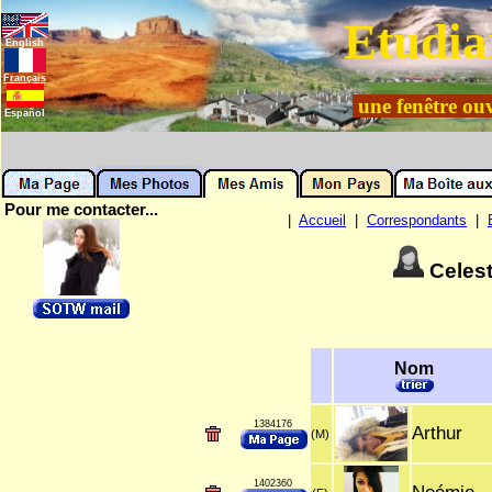
Etudia
English
Français
une fenêtre ouv
Español
Pour me contacter...
|
Accueil
|
Correspondants
|
Celes
Nom
1384176
Arthur
(M)
1402360