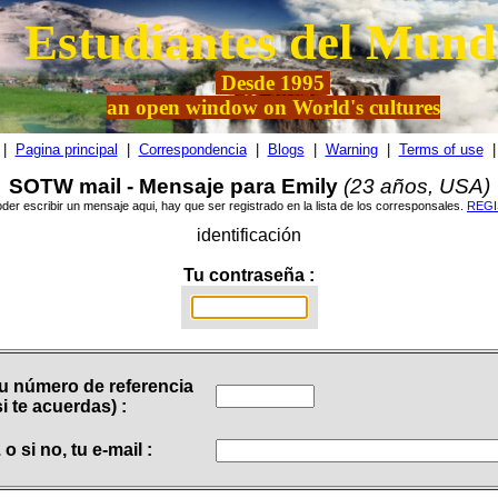
Estudiantes del Mund
Desde
1995
an open window on World's cultures
|
Pagina principal
|
Correspondencia
|
Blogs
|
Warning
|
Terms of use
|
SOTW mail - Mensaje para Emily
(23 años, USA)
der escribir un mensaje aqui, hay que ser registrado en la lista de los corresponsales.
REG
identificación
Tu contraseña :
u número de referencia
si te acuerdas) :
.. o si no, tu e-mail :