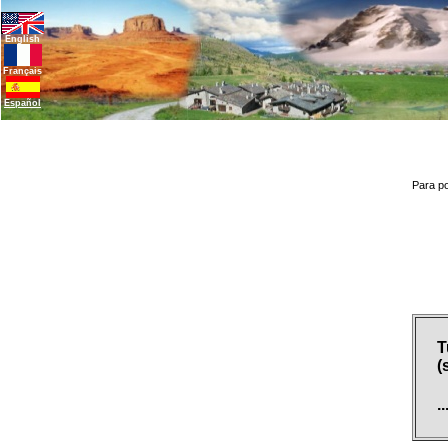
English
Français
Español
Para po
T
(
.