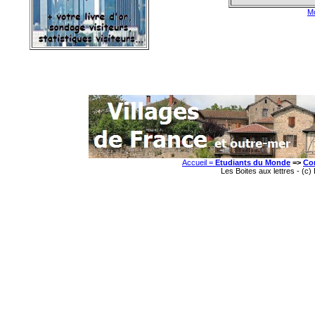
Mo
Accueil =
Etudiants du Monde
=>
Co
Les Boites aux lettres - (c)