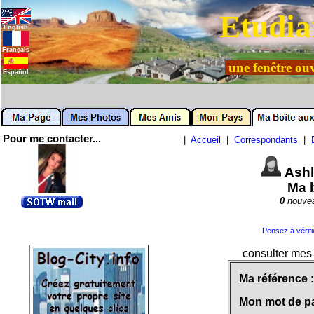
Etudia
English
Français
une fenêtre ouv
Español
Pour me contacter...
|
Accueil
|
Correspondants
|
Ash
Ma b
0
nouvea
Pensez à vérif
consulter mes 
Ma référence 
Mon mot de p