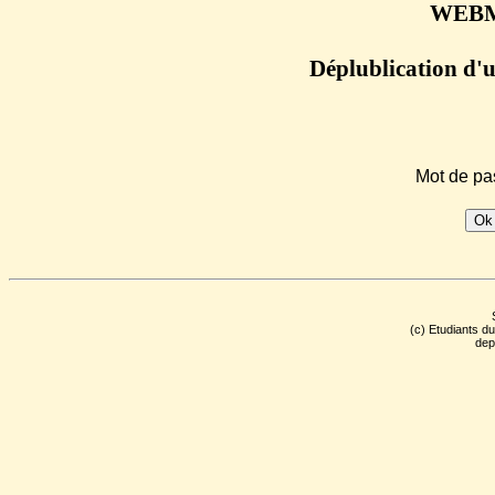
WEBM
Déplublication d'
Mot de pa
(c) Etudiants d
dep