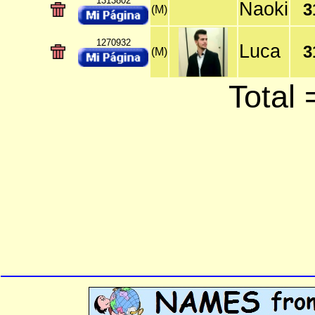
1313802
Naoki
3
(M)
1270932
Luca
3
(M)
Total