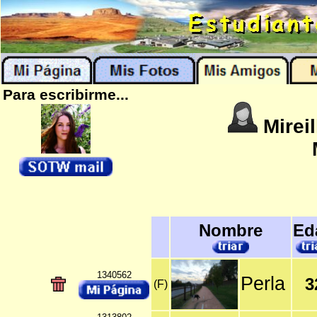
Para escribirme...
Mirei
Nombre
Ed
1340562
Perla
3
(F)