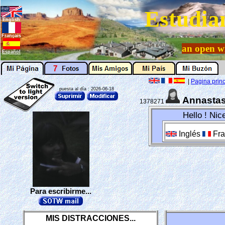
Estudia
English
Français
an open w
Español
|
Pagina princ
puesta al día : 2026-06-18
Annastas
1378271
Hello ! Nic
Inglés
Fra
Para escribirme...
MIS DISTRACCIONES...