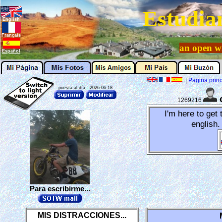
Estudia
English
Français
an open w
Español
|
Pagina princ
puesta al día : 2026-06-18
1269216
I'm here to get
english. 
Para escribirme...
MIS DISTRACCIONES...