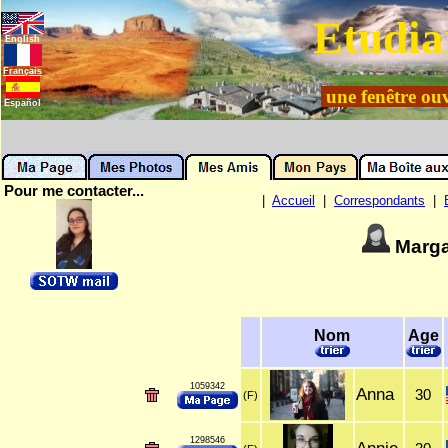
Etudia
English
Français
une fenêtre ouv
Español
Pour me contacter...
|
Accueil
|
Correspondants
|
Marg
Nom
Age
1059342
Anna
30
(F)
1298546