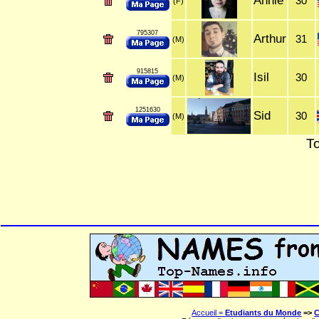
Annie
30
(F)
795307
Arthur
31
(M)
915815
Isil
30
(M)
1251630
Sid
30
(M)
To
Accueil =
Etudiants du Monde
=>
C