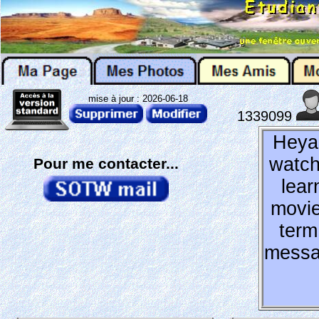
mise à jour : 2026-06-18
1339099
Heya 
watch
Pour me contacter...
lear
movie
term
messag