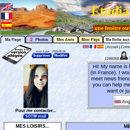
Etudia
English
Français
une fenêtre ouv
Español
|
Accueil
|
Corre
mise à jour : 2026-06-18
1286068
Hi! My name is 
(in France). I wo
meet news friend
you can help me
want or ju
Ang
Pour me contacter...
MES LOISIRS...
ME