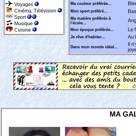
Ble
Ma couleur préférée...
Voyages
Cinéma, Télévision
Mon sport préféré...
Ba
Sport
Ma matière préférée à
Ang
l'école...
Musique
Le f
Cuisine
Mon époque préférée...
Au 
Je rêve d'habiter...
Il n
Dans mon monde idéal...
joy
MA GA