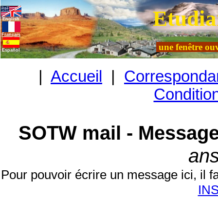
Etudia
English
Français
une fenêtre ouv
Español
|
Accueil
|
Corresponda
Condition
SOTW mail - Message
ans
Pour pouvoir écrire un message ici, il fa
IN